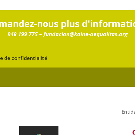
mandez-nous plus d'informati
948 199 775 –
fundacion@koine-aequalitas.org
ue de confidentialité
Entid