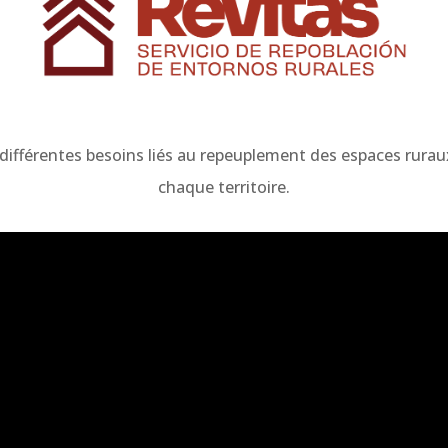
 différentes besoins liés au repeuplement des espaces rurau
chaque territoire.