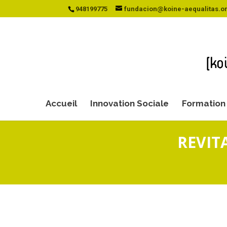
948199775
fundacion@koine-aequalitas.o
Accueil
Innovation Sociale
Formation 
REVITA