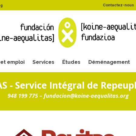
Contactez-nous
rg
et emploi
Services
Études
Déménagement
S - Service Intégral de Repeu
948 199 775 –
fundacion@koine-aequalitas.org