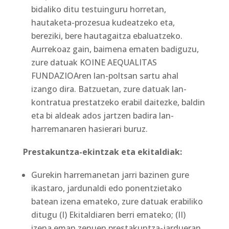
bidaliko ditu testuinguru horretan,
hautaketa-prozesua kudeatzeko eta,
bereziki, bere hautagaitza ebaluatzeko.
Aurrekoaz gain, baimena ematen badiguzu,
zure datuak KOINE AEQUALITAS
FUNDAZIOAren lan-poltsan sartu ahal
izango dira. Batzuetan, zure datuak lan-
kontratua prestatzeko erabil daitezke, baldin
eta bi aldeak ados jartzen badira lan-
harremanaren hasierari buruz.
Prestakuntza-ekintzak eta ekitaldiak:
Gurekin harremanetan jarri bazinen gure
ikastaro, jardunaldi edo ponentzietako
batean izena emateko, zure datuak erabiliko
ditugu (I) Ekitaldiaren berri emateko; (II)
izena eman zenuen prestakuntza-jardueran