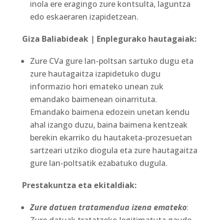
inola ere eragingo zure kontsulta, laguntza
edo eskaeraren izapidetzean.
Giza Baliabideak | Enplegurako hautagaiak:
Zure CVa gure lan-poltsan sartuko dugu eta
zure hautagaitza izapidetuko dugu
informazio hori emateko unean zuk
emandako baimenean oinarrituta.
Emandako baimena edozein unetan kendu
ahal izango duzu, baina baimena kentzeak
berekin ekarriko du hautaketa-prozesuetan
sartzeari utziko diogula eta zure hautagaitza
gure lan-poltsatik ezabatuko dugula.
Prestakuntza eta ekitaldiak:
Zure datuen tratamendua izena emateko
: