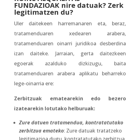
FUNDAZIOAK nire datuak? Zerk
legitimatzen du?
Uler daitekeen harremanaren eta, beraz,
tratamenduaren xedearen arabera,
tratamenduaren oinarri juridikoa desberdina
izan daiteke. Jarraian, gerta daitezkeen
egoerak azalduko dizkizugu, baita
tratamenduaren arabera aplikatu beharreko
lege-oinarria ere:
Zerbitzuak ematearekin edo bezero
izatearekin lotutako helburuak:
Zure datuen tratamendua, kontratatutako
zerbitzua emateko
: Zure datuak tratatzeko
legitimazioa dugu, kontratatutako zerbitzua