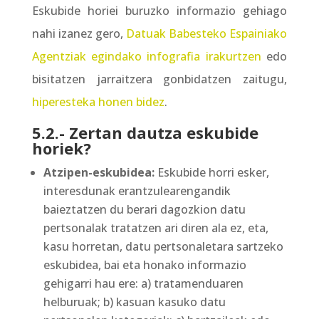
Eskubide horiei buruzko informazio gehiago
nahi izanez gero,
Datuak Babesteko Espainiako
Agentziak egindako infografia irakurtzen
edo
bisitatzen jarraitzera gonbidatzen zaitugu,
hiperesteka honen bidez
.
5.2.- Zertan dautza eskubide
horiek?
Atzipen-eskubidea:
Eskubide horri esker,
interesdunak erantzulearengandik
baieztatzen du berari dagozkion datu
pertsonalak tratatzen ari diren ala ez, eta,
kasu horretan, datu pertsonaletara sartzeko
eskubidea, bai eta honako informazio
gehigarri hau ere: a) tratamenduaren
helburuak; b) kasuan kasuko datu