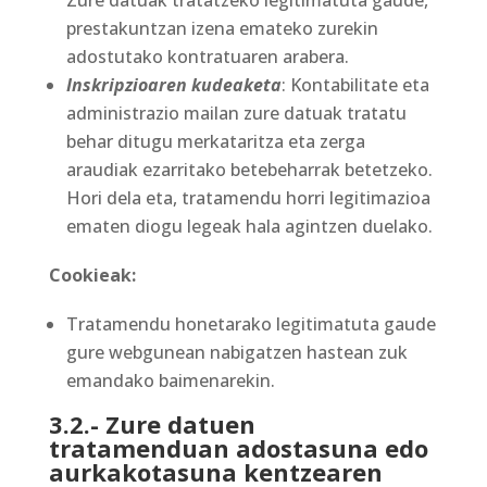
Zure datuak tratatzeko legitimatuta gaude,
prestakuntzan izena emateko zurekin
adostutako kontratuaren arabera.
Inskripzioaren kudeaketa
: Kontabilitate eta
administrazio mailan zure datuak tratatu
behar ditugu merkataritza eta zerga
araudiak ezarritako betebeharrak betetzeko.
Hori dela eta, tratamendu horri legitimazioa
ematen diogu legeak hala agintzen duelako.
Cookieak:
Tratamendu honetarako legitimatuta gaude
gure webgunean nabigatzen hastean zuk
emandako baimenarekin.
3.2.- Zure datuen
tratamenduan adostasuna edo
aurkakotasuna kentzearen