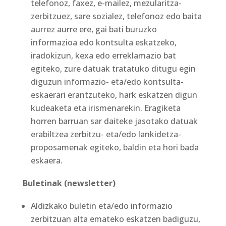
telefonoz, faxez, e-mailez, mezularitza-
zerbitzuez, sare sozialez, telefonoz edo baita
aurrez aurre ere, gai bati buruzko
informazioa edo kontsulta eskatzeko,
iradokizun, kexa edo erreklamazio bat
egiteko, zure datuak tratatuko ditugu egin
diguzun informazio- eta/edo kontsulta-
eskaerari erantzuteko, hark eskatzen digun
kudeaketa eta irismenarekin. Eragiketa
horren barruan sar daiteke jasotako datuak
erabiltzea zerbitzu- eta/edo lankidetza-
proposamenak egiteko, baldin eta hori bada
eskaera.
Buletinak (newsletter)
Aldizkako buletin eta/edo informazio
zerbitzuan alta emateko eskatzen badiguzu,