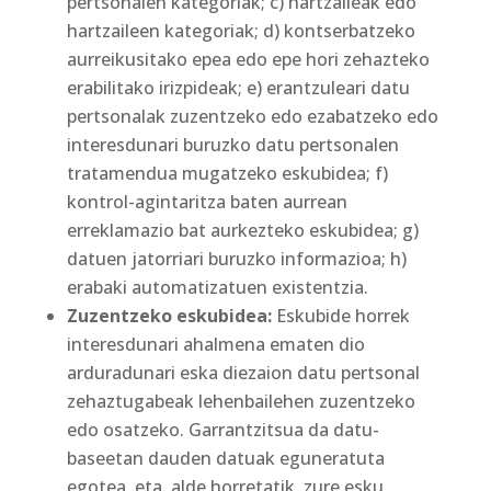
pertsonalen kategoriak; c) hartzaileak edo
hartzaileen kategoriak; d) kontserbatzeko
aurreikusitako epea edo epe hori zehazteko
erabilitako irizpideak; e) erantzuleari datu
pertsonalak zuzentzeko edo ezabatzeko edo
interesdunari buruzko datu pertsonalen
tratamendua mugatzeko eskubidea; f)
kontrol-agintaritza baten aurrean
erreklamazio bat aurkezteko eskubidea; g)
datuen jatorriari buruzko informazioa; h)
erabaki automatizatuen existentzia.
Zuzentzeko eskubidea:
Eskubide horrek
interesdunari ahalmena ematen dio
arduradunari eska diezaion datu pertsonal
zehaztugabeak lehenbailehen zuzentzeko
edo osatzeko. Garrantzitsua da datu-
baseetan dauden datuak eguneratuta
egotea, eta, alde horretatik, zure esku