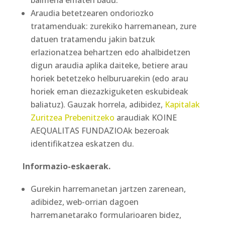
baimena ematen badu.
Araudia betetzearen ondoriozko
tratamenduak: zurekiko harremanean, zure
datuen tratamendu jakin batzuk
erlazionatzea behartzen edo ahalbidetzen
digun araudia aplika daiteke, betiere arau
horiek betetzeko helburuarekin (edo arau
horiek eman diezazkiguketen eskubideak
baliatuz). Gauzak horrela, adibidez,
Kapitalak
Zuritzea Prebenitzeko
araudiak KOINE
AEQUALITAS FUNDAZIOAk bezeroak
identifikatzea eskatzen du.
Informazio-eskaerak.
Gurekin harremanetan jartzen zarenean,
adibidez, web-orrian dagoen
harremanetarako formularioaren bidez,