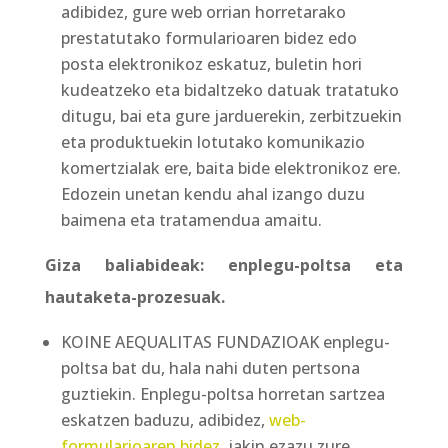
adibidez, gure web orrian horretarako
prestatutako formularioaren bidez edo
posta elektronikoz eskatuz, buletin hori
kudeatzeko eta bidaltzeko datuak tratatuko
ditugu, bai eta gure jarduerekin, zerbitzuekin
eta produktuekin lotutako komunikazio
komertzialak ere, baita bide elektronikoz ere.
Edozein unetan kendu ahal izango duzu
baimena eta tratamendua amaitu.
Giza baliabideak: enplegu-poltsa eta
hautaketa-prozesuak.
KOINE AEQUALITAS FUNDAZIOAK enplegu-
poltsa bat du, hala nahi duten pertsona
guztiekin. Enplegu-poltsa horretan sartzea
eskatzen baduzu, adibidez,
web-
formularioaren bidez
, jakin ezazu zure