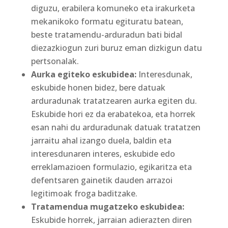
diguzu, erabilera komuneko eta irakurketa
mekanikoko formatu egituratu batean,
beste tratamendu-arduradun bati bidal
diezazkiogun zuri buruz eman dizkigun datu
pertsonalak.
Aurka egiteko eskubidea:
Interesdunak,
eskubide honen bidez, bere datuak
arduradunak tratatzearen aurka egiten du.
Eskubide hori ez da erabatekoa, eta horrek
esan nahi du arduradunak datuak tratatzen
jarraitu ahal izango duela, baldin eta
interesdunaren interes, eskubide edo
erreklamazioen formulazio, egikaritza eta
defentsaren gainetik dauden arrazoi
legitimoak froga baditzake.
Tratamendua mugatzeko eskubidea:
Eskubide horrek, jarraian adierazten diren