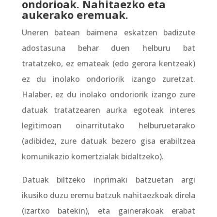
ondorioak. Nahitaezko eta
aukerako eremuak.
Uneren batean baimena eskatzen badizute
adostasuna behar duen helburu bat
tratatzeko, ez emateak (edo gerora kentzeak)
ez du inolako ondoriorik izango zuretzat.
Halaber, ez du inolako ondoriorik izango zure
datuak tratatzearen aurka egoteak interes
legitimoan oinarritutako helburuetarako
(adibidez, zure datuak bezero gisa erabiltzea
komunikazio komertzialak bidaltzeko).
Datuak biltzeko inprimaki batzuetan argi
ikusiko duzu eremu batzuk nahitaezkoak direla
(izartxo batekin), eta gainerakoak erabat