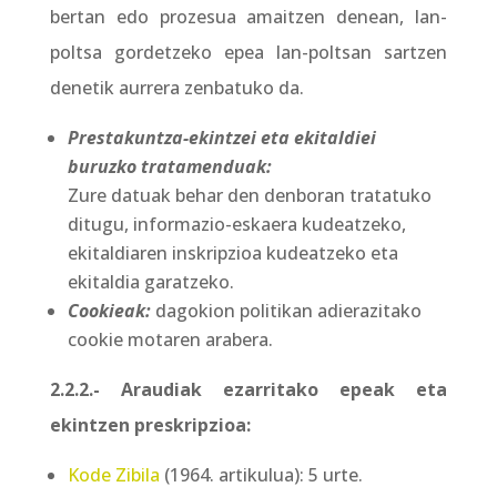
bertan edo prozesua amaitzen denean, lan-
poltsa gordetzeko epea lan-poltsan sartzen
denetik aurrera zenbatuko da.
Prestakuntza-ekintzei eta ekitaldiei
buruzko tratamenduak:
Zure datuak behar den denboran tratatuko
ditugu, informazio-eskaera kudeatzeko,
ekitaldiaren inskripzioa kudeatzeko eta
ekitaldia garatzeko.
Cookieak:
dagokion politikan adierazitako
cookie motaren arabera.
2.2.2.- Araudiak ezarritako epeak eta
ekintzen preskripzioa:
Kode Zibila
(1964. artikulua): 5 urte.