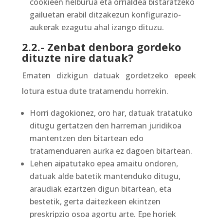
cookieen helburua eta orrialdea bistaratzeko
gailuetan erabil ditzakezun konfigurazio-
aukerak ezagutu ahal izango dituzu.
2.2.- Zenbat denbora gordeko
dituzte nire datuak?
Ematen dizkigun datuak gordetzeko epeek
lotura estua dute tratamendu horrekin.
Horri dagokionez, oro har, datuak tratatuko
ditugu gertatzen den harreman juridikoa
mantentzen den bitartean edo
tratamenduaren aurka ez dagoen bitartean.
Lehen aipatutako epea amaitu ondoren,
datuak alde batetik mantenduko ditugu,
araudiak ezartzen digun bitartean, eta
bestetik, gerta daitezkeen ekintzen
preskripzio osoa agortu arte. Epe horiek