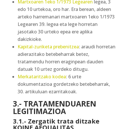
Martxoaren 1eko 1/1973 Legearen
legea, 3
edo 10 urtekoa, oro har. Era berean, aldeen
arteko harremanari martxoaren 1eko 1/1973
Legearen 39. legea eta lege horretan
jasotako 30 urteko epea ere aplika
dakizkioke.
Kapital-zuriketa prebenitzea
: araudi horretan
adierazitako betebeharrak betez,
tratamendu horren eraginpean dauden
datuak 10 urtez gordeko ditugu.
Merkataritzako kodea
: 6 urte
dokumentazioa gordetzeko betebeharrak,
30. artikuluan ezarritakoak.
3.- TRATAMENDUAREN
LEGITIMAZIOA
3.1.- Zergatik trata ditzake
KOINE AEQUALITAS