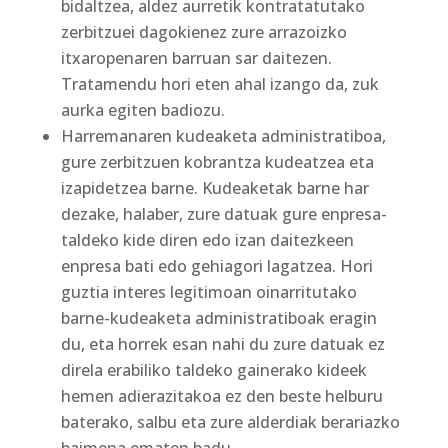
bidaltzea, aldez aurretik kontratatutako
zerbitzuei dagokienez zure arrazoizko
itxaropenaren barruan sar daitezen.
Tratamendu hori eten ahal izango da, zuk
aurka egiten badiozu.
Harremanaren kudeaketa administratiboa,
gure zerbitzuen kobrantza kudeatzea eta
izapidetzea barne. Kudeaketak barne har
dezake, halaber, zure datuak gure enpresa-
taldeko kide diren edo izan daitezkeen
enpresa bati edo gehiagori lagatzea. Hori
guztia interes legitimoan oinarritutako
barne-kudeaketa administratiboak eragin
du, eta horrek esan nahi du zure datuak ez
direla erabiliko taldeko gainerako kideek
hemen adierazitakoa ez den beste helburu
baterako, salbu eta zure alderdiak berariazko