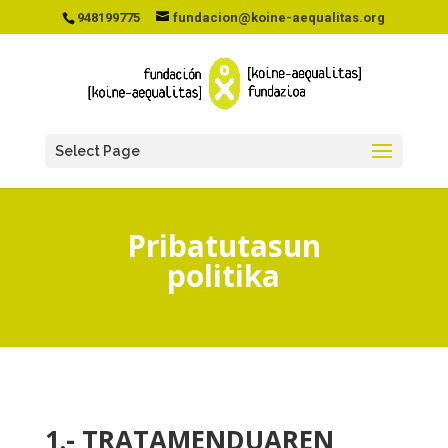
948199775
fundacion@koine-aequalitas.org
Select Page
Pribatutasun
politika
1.- TRATAMENDUAREN