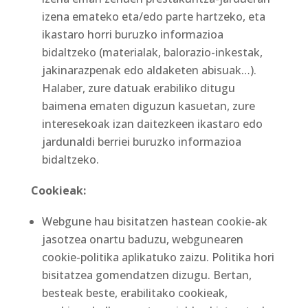
izena emateko eta/edo parte hartzeko, eta
ikastaro horri buruzko informazioa
bidaltzeko (materialak, balorazio-inkestak,
jakinarazpenak edo aldaketen abisuak…).
Halaber, zure datuak erabiliko ditugu
baimena ematen diguzun kasuetan, zure
interesekoak izan daitezkeen ikastaro edo
jardunaldi berriei buruzko informazioa
bidaltzeko.
Cookieak:
Webgune hau bisitatzen hastean cookie-ak
jasotzea onartu baduzu, webgunearen
cookie-politika aplikatuko zaizu. Politika hori
bisitatzea gomendatzen dizugu. Bertan,
besteak beste, erabilitako cookieak,