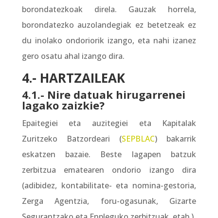
borondatezkoak direla. Gauzak horrela,
borondatezko auzolandegiak ez betetzeak ez
du inolako ondoriorik izango, eta nahi izanez
gero osatu ahal izango dira.
4.- HARTZAILEAK
4.1.- Nire datuak hirugarrenei
lagako zaizkie?
Epaitegiei eta auzitegiei eta Kapitalak
Zuritzeko Batzordeari (
SEPBLAC
) bakarrik
eskatzen bazaie. Beste lagapen batzuk
zerbitzua ematearen ondorio izango dira
(adibidez, kontabilitate- eta nomina-gestoria,
Zerga Agentzia, foru-ogasunak, Gizarte
Segurantzako eta Enpleguko zerbitzuak, etab.).