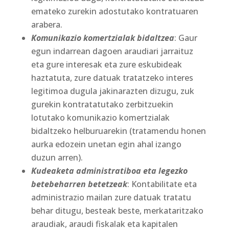
emateko zurekin adostutako kontratuaren
arabera.
Komunikazio komertzialak bidaltzea
: Gaur
egun indarrean dagoen araudiari jarraituz
eta gure interesak eta zure eskubideak
haztatuta, zure datuak tratatzeko interes
legitimoa dugula jakinarazten dizugu, zuk
gurekin kontratatutako zerbitzuekin
lotutako komunikazio komertzialak
bidaltzeko helburuarekin (tratamendu honen
aurka edozein unetan egin ahal izango
duzun arren).
Kudeaketa administratiboa eta legezko
betebeharren betetzeak
: Kontabilitate eta
administrazio mailan zure datuak tratatu
behar ditugu, besteak beste, merkataritzako
araudiak, araudi fiskalak eta kapitalen