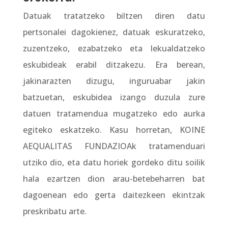
Datuak tratatzeko biltzen diren datu
pertsonalei dagokienez, datuak eskuratzeko,
zuzentzeko, ezabatzeko eta lekualdatzeko
eskubideak erabil ditzakezu. Era berean,
jakinarazten dizugu, inguruabar jakin
batzuetan, eskubidea izango duzula zure
datuen tratamendua mugatzeko edo aurka
egiteko eskatzeko. Kasu horretan, KOINE
AEQUALITAS FUNDAZIOAk tratamenduari
utziko dio, eta datu horiek gordeko ditu soilik
hala ezartzen dion arau-betebeharren bat
dagoenean edo gerta daitezkeen ekintzak
preskribatu arte.