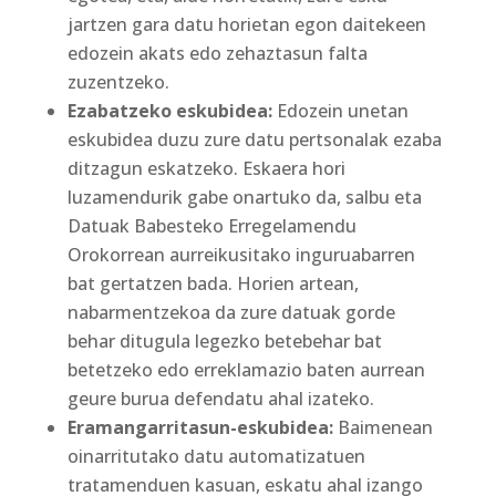
jartzen gara datu horietan egon daitekeen
edozein akats edo zehaztasun falta
zuzentzeko.
Ezabatzeko eskubidea:
Edozein unetan
eskubidea duzu zure datu pertsonalak ezaba
ditzagun eskatzeko. Eskaera hori
luzamendurik gabe onartuko da, salbu eta
Datuak Babesteko Erregelamendu
Orokorrean aurreikusitako inguruabarren
bat gertatzen bada. Horien artean,
nabarmentzekoa da zure datuak gorde
behar ditugula legezko betebehar bat
betetzeko edo erreklamazio baten aurrean
geure burua defendatu ahal izateko.
Eramangarritasun-eskubidea:
Baimenean
oinarritutako datu automatizatuen
tratamenduen kasuan, eskatu ahal izango