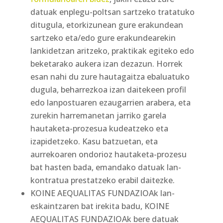
datuak enplegu-poltsan sartzeko tratatuko
ditugula, etorkizunean gure erakundean
sartzeko eta/edo gure erakundearekin
lankidetzan aritzeko, praktikak egiteko edo
beketarako aukera izan dezazun. Horrek
esan nahi du zure hautagaitza ebaluatuko
dugula, beharrezkoa izan daitekeen profil
edo lanpostuaren ezaugarrien arabera, eta
zurekin harremanetan jarriko garela
hautaketa-prozesua kudeatzeko eta
izapidetzeko. Kasu batzuetan, eta
aurrekoaren ondorioz hautaketa-prozesu
bat hasten bada, emandako datuak lan-
kontratua prestatzeko erabil daitezke.
KOINE AEQUALITAS FUNDAZIOAk lan-
eskaintzaren bat irekita badu, KOINE
AEQUALITAS FUNDAZIOAk bere datuak