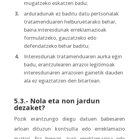
mugatzeko eskatzen badu;
arduradunak ez baditu datu pertsonalak
tratamenduaren helburuetarako behar,
baina interesdunak erreklamazioak
formulatzeko, gauzatzeko edo
defendatzeko behar baditu;
Interesdunak tratamenduaren aurka egin
badu, erantzulearen arrazoi legitimoak
interesdunaren arrazoien gainetik dauden
ala ez egiaztatzen den bitartean.
5.3.- Nola eta non jardun
dezaket?
Pozik erantzungo diegu datuen babesaren
arloan dituzun kontsulta edo erreklamazio
guztiei. Era berean, zure erreklamazioa edo