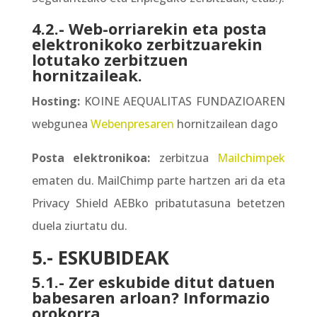
4.2.- Web-orriarekin eta posta
elektronikoko zerbitzuarekin
lotutako zerbitzuen
hornitzaileak.
Hosting:
KOINE AEQUALITAS FUNDAZIOAREN
webgunea
Webenpresaren
hornitzailean dago
Posta elektronikoa:
zerbitzua
Mailchimpek
ematen du. MailChimp parte hartzen ari da eta
Privacy Shield AEBko pribatutasuna betetzen
duela ziurtatu du.
5.- ESKUBIDEAK
5.1.- Zer eskubide ditut datuen
babesaren arloan? Informazio
orokorra.