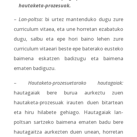
hautaketa-prozesuak.
–
Lan-poltsa:
bi urtez mantenduko dugu zure
curriculum vitaea, eta une horretan ezabatuko
dugu, salbu eta epe hori baino lehen zure
curriculum vitaeari beste epe baterako eusteko
baimena eskatzen badizugu eta baimena
ematen badiguzu.
–
Hautaketa-prozesuetarako hautagaiak:
hautagaiak bere burua aurkeztu zuen
hautaketa-prozesuak irauten duen bitartean
eta hiru hilabete gehiago. Hautagaiak lan-
poltsan sartzeko baimena ematen badu bere
hautagaitza aurkezten duen unean, horretan