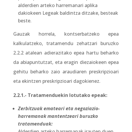
alderdien arteko harremanari aplika
dakiokeen Legeak baldintza ditzake, besteak
beste.
Gauzak horrela, kontserbatzeko epea
kalkulatzeko, tratamendu zehatzari buruzko
2.2.2 atalean adierazitako epea hartu beharko
da abiapuntutzat, eta eragin diezaiokeen epea
gehitu beharko zaio araudiaren preskripzioari
eta ekintzen preskripzioari dagokienez.
2.2.1.- Tratamenduekin lotutako epeak:
Zerbitzuak emateari eta negoziazio-
harremanak mantentzeari buruzko
tratamenduak:
Alderdien arteko harremanak irauten duen