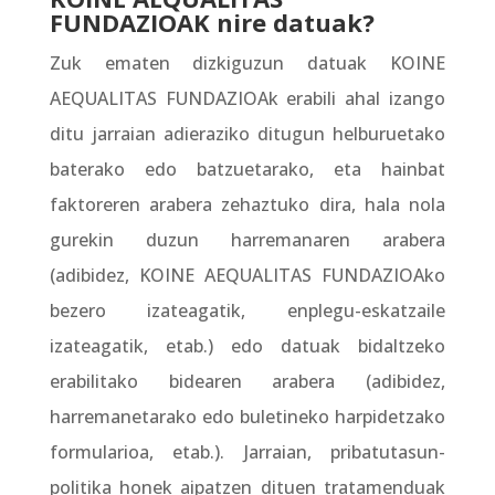
FUNDAZIOAK nire datuak?
Zuk ematen dizkiguzun datuak KOINE
AEQUALITAS FUNDAZIOAk erabili ahal izango
ditu jarraian adieraziko ditugun helburuetako
baterako edo batzuetarako, eta hainbat
faktoreren arabera zehaztuko dira, hala nola
gurekin duzun harremanaren arabera
(adibidez, KOINE AEQUALITAS FUNDAZIOAko
bezero izateagatik, enplegu-eskatzaile
izateagatik, etab.) edo datuak bidaltzeko
erabilitako bidearen arabera (adibidez,
harremanetarako edo buletineko harpidetzako
formularioa, etab.). Jarraian, pribatutasun-
politika honek aipatzen dituen tratamenduak