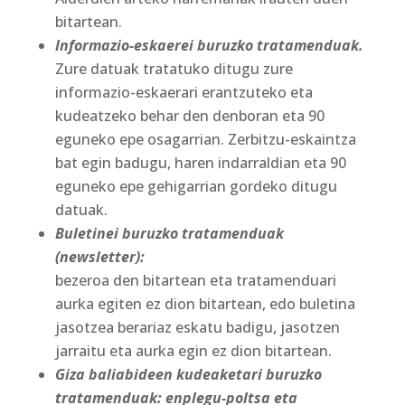
bitartean.
Informazio-eskaerei buruzko tratamenduak.
Zure datuak tratatuko ditugu zure
informazio-eskaerari erantzuteko eta
kudeatzeko behar den denboran eta 90
eguneko epe osagarrian. Zerbitzu-eskaintza
bat egin badugu, haren indarraldian eta 90
eguneko epe gehigarrian gordeko ditugu
datuak.
Buletinei buruzko tratamenduak
(newsletter):
bezeroa den bitartean eta tratamenduari
aurka egiten ez dion bitartean, edo buletina
jasotzea berariaz eskatu badigu, jasotzen
jarraitu eta aurka egin ez dion bitartean.
Giza baliabideen kudeaketari buruzko
tratamenduak: enplegu-poltsa eta