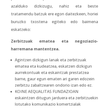
azalduko dizkizugu, nahiz eta beste
tratamendu batzuk ere egon daitezkeen, horiei
buruzko txostena egiteko edo baimena
eskatzeko:
Zerbitzuak ematea eta negoziazio-
harremana mantentzea.
Agintzen dizkigun lanak eta zerbitzuak
ematea eta kudeatzea, eskatzen dizkigun
aurrekontuak eta eskaintzak prestatzea
barne, gaur egun ematen ari garen edozein
zerbitzu zabaltzearen ondorio izan edo ez.
KOINE AEQUALITAS FUNDAZIOAN
eskaintzen ditugun jarduera eta zerbitzuekin
lotutako komunikazio komertzialak