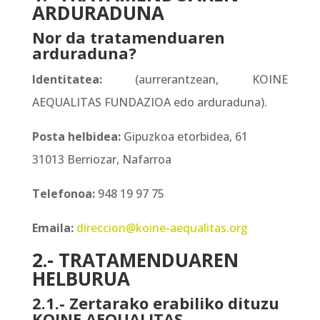
ARDURADUNA
Nor da tratamenduaren
arduraduna?
Identitatea:
(aurrerantzean, KOINE
AEQUALITAS FUNDAZIOA edo arduraduna).
Posta helbidea:
Gipuzkoa etorbidea, 61
31013 Berriozar, Nafarroa
Telefonoa:
948 19 97 75
Emaila:
direccion@koine-aequalitas.org
2.- TRATAMENDUAREN
HELBURUA
2.1.- Zertarako erabiliko dituzu
KOINE AEQUALITAS