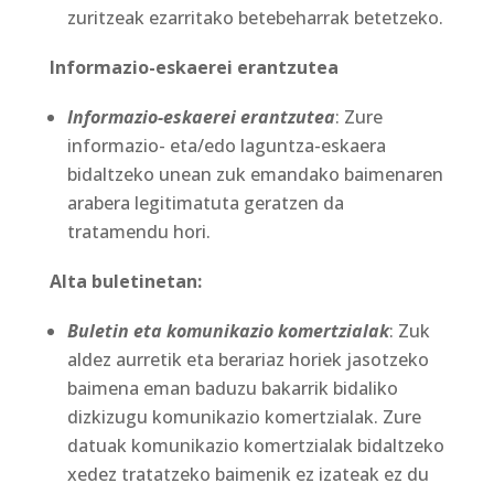
zuritzeak ezarritako betebeharrak betetzeko.
Informazio-eskaerei erantzutea
Informazio-eskaerei erantzutea
: Zure
informazio- eta/edo laguntza-eskaera
bidaltzeko unean zuk emandako baimenaren
arabera legitimatuta geratzen da
tratamendu hori.
Alta buletinetan:
Buletin eta komunikazio komertzialak
: Zuk
aldez aurretik eta berariaz horiek jasotzeko
baimena eman baduzu bakarrik bidaliko
dizkizugu komunikazio komertzialak. Zure
datuak komunikazio komertzialak bidaltzeko
xedez tratatzeko baimenik ez izateak ez du