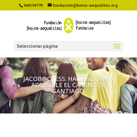
948199775
fundacion@koine-aequalitas.org
Seleccionar página
JACOB@CCESS: HACIENDO MÁS
ACCESIBLE EL CAMINO DE
SANTIAGO