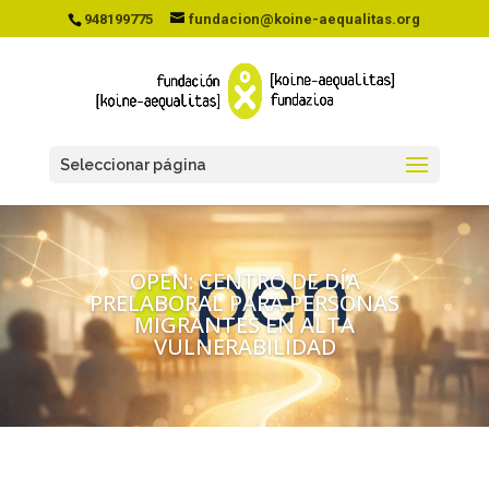
948199775
fundacion@koine-aequalitas.org
Seleccionar página
OPEN: CENTRO DE DÍA
PRELABORAL PARA PERSONAS
MIGRANTES EN ALTA
VULNERABILIDAD