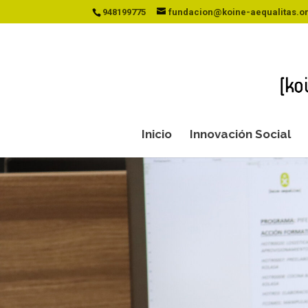
948199775
fundacion@koine-aequalitas.o
Inicio
Innovación Social